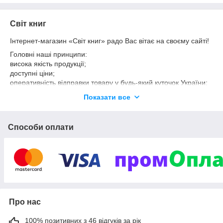
Світ книг
Інтернет-магазин «Світ книг» радо Вас вітає на своєму сайті!
Головні наші принципи:
висока якість продукції;
доступні ціни;
оперативність відправки товару у будь-який куточок України;
професійність;
Показати все
ввічливість.
Ми дбаємо про зручність покупки і економію часу наших
Способи оплати
покупців. Інтернет-магазин «Світ книг» має можливість
запропонувати продукцію таких відомих видавництв, як
«Підручники і посібники», «Торсинг», «Школа», «Богдан»,
«Ранок», «Картографія», «Літера» та інші. Великий
асортимент нашої продукції забезпечить примхи будь-якого
покупця, від дошколярика до висококваліфікованого вчителя.
Скориставшись послугами інтернет-магазину «Світ книг», ви
зекономите море часу. Ми позбавимо Вас від необхідності
Про нас
довготривалих пошуків по різних магазинах. Саме в нас Ви
знайдете все, що Вам необхідно.
100% позитивних з 46 відгуків за рік