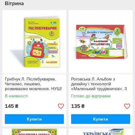
Вітрина
Грибчук Л. Післябукварик.
Роговська Л. Альбом з
Читаємо, пишемо,
дизайну і технологій
розвиваємо мовлення. НУШ!
«Маленький трудівничок». 3
клас. НУШ
В наявності
Готово до відправки
145
135
₴
₴
Купити
Купити