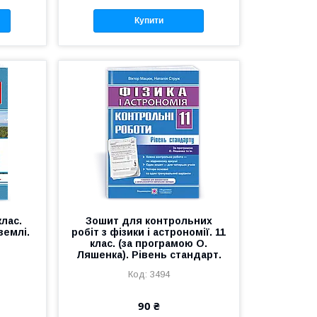
Купити
клас.
Зошит для контрольних
землі.
робіт з фізики і астрономії. 11
клас. (за програмою О.
Ляшенка). Рівень стандарт.
3494
90 ₴