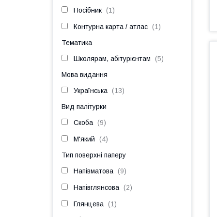
Посібник
1
Контурна карта / атлас
1
Тематика
Школярам, абітурієнтам
5
Мова видання
Українська
13
Вид палітурки
Скоба
9
М'який
4
Тип поверхні паперу
Напівматова
9
Напівглянсова
2
Глянцева
1