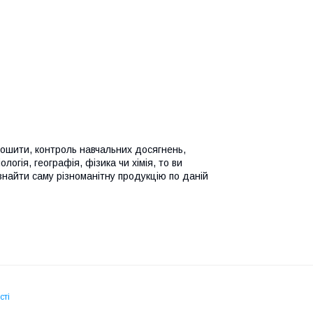
 зошити, контроль навчальних досягнень,
ологія, географія, фізика чи хімія, то ви
 знайти саму різноманітну продукцію по даній
сті