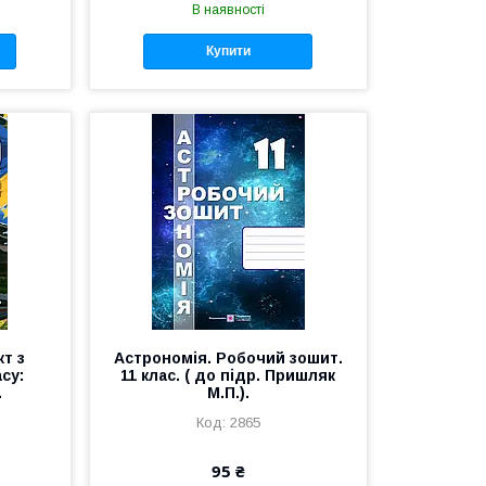
В наявності
Купити
т з
Астрономія. Робочий зошит.
асу:
11 клас. ( до підр. Пришляк
.
М.П.).
2865
95 ₴