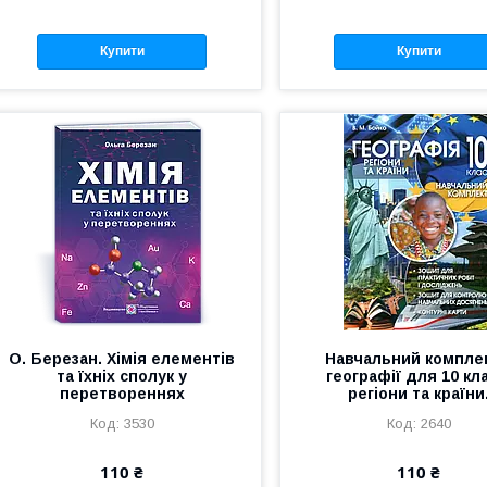
Купити
Купити
О. Березан. Хімія елементів
Навчальний комплек
та їхніх сполук у
географії для 10 кл
перетвореннях
регіони та країни
3530
2640
110 ₴
110 ₴