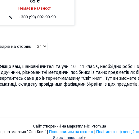
85 ₴
Немає в наявності
+380 (99) 092-99-90
кщо вам, шановні вчителі та учні 10 - 11 класів, необхідно робочі
ідручники, різноманітні методичні посібники із таких предметів як бі
вертайтесь саме до інтернет-магазину "Світ книг". Тут ви зможете
ематиці, складену провідними фахівцями України із цих предметів.
Сайт створений на маркетплейсі
Prom.ua
Інтернет-магазин "Світ Книг" |
Поскаржитися на контент
|
Політика конфіденційно
Select Language
▼