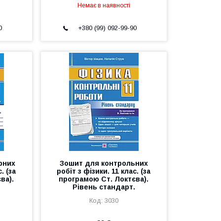
Немає в наявності
0
+380 (99) 092-99-90
рних
Зошит для контрольних
. (за
робіт з фізики. 11 клас. (за
ва).
програмою Ст. Локтєва).
.
Рівень стандарт.
3030