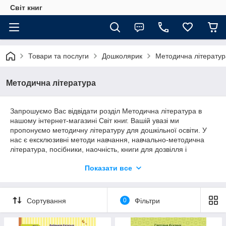
Світ книг
Товари та послуги
Дошколярик
Методична літератур
Методична література
Запрошуємо Вас відвідати розділ Методична література в
нашому інтернет-магазині Світ книг. Вашій увазі ми
пропонуємо методичну літературу для дошкільної освіти. У
нас є ексклюзивні методи навчання, навчально-методична
література, посібники, наочність, книги для дозвілля і
творчості. Посібники рекомендовані для психологів, педагогів
Показати все
і вихователів дошкільних установ
Сортування
0
Фільтри