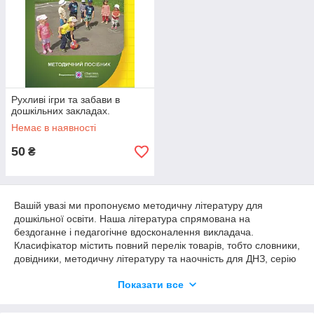
Рухливі ігри та забави в
дошкільних закладах.
Немає в наявності
50
₴
Вашій увазі ми пропонуємо методичну літературу для
дошкільної освіти. Наша література спрямована на
бездоганне і педагогічне вдосконалення викладача.
Класифікатор містить повний перелік товарів, тобто словники,
довідники, методичну літературу та наочність для ДНЗ, серію
різноманітних методичок, календарні плани зайняти. У нас є
Показати все
ексклюзивні методи навчання, навчально-методична
література, посібники, книги для дозвілля і творчості. У нас
Ви зможете придбати найкращу літературу таких видавництв