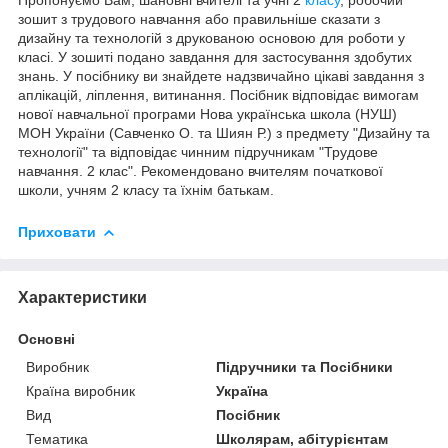
зошит
з
трудового навчання або правильніше сказати з
дизайну та технологій з
друкованою
основою
для
роботи
у
класі
.
У
зошиті
подано
завдання
для
застосування
здобутих
знань
. У посібнику ви знайдете надзвичайно цікаві завдання з
аплікацій, ліплення, витинання.
Посібник
відповідає
вимогам
нової
навчальної
програми Нова українська школа (НУШ)
МОН України (Савченко О. та Шиян Р.)
з
предмету
"Дизайну та
технології" та відповідає чинним підручникам "Трудове
навчання. 2 клас".
Рекомендовано
вчителям
початкової
школи
,
учням
2
класу
та
їхнім
батькам
.
Приховати
Характеристики
Основні
Виробник
Підручники та Посібники
Країна виробник
Україна
Вид
Посібник
Тематика
Школярам, абітурієнтам