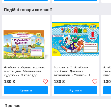
Подібні товари компанії
Альбом з образотворчого
Головата О. Альбом-
Альб
мистецтва. Маленький
посібник. Дизайн і
техн
художник. 3 клас (до
технології. «Умійко». 1
клас.
підручника Л. Масол)
клас. (до підр. Бібік). НУШ.
НУШ
130
130
130
₴
₴
НУШ.
Купити
Купити
Про нас