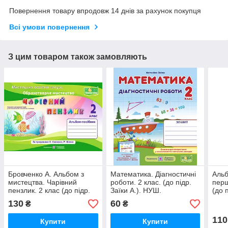
Повернення товару впродовж 14 днів за рахунок покупця
Всі умови повернення
З цим товаром також замовляють
Бровченко А. Альбом з
Математика. Діагностичні
Альб
мистецтва. Чарівний
роботи. 2 клас. (до підр.
перш
пензлик. 2 клас (до підр.
Заїки А.). НУШ.
(до 
О. Калініченко, Л.
НУШ
130
60
₴
₴
Арістова) НУШ.
110
Купити
Купити