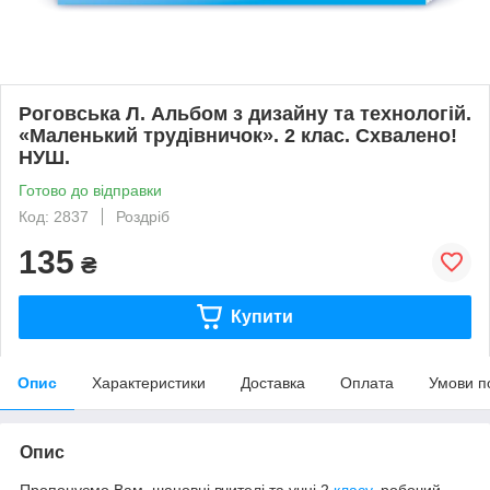
Роговська Л. Альбом з дизайну та технологій.
«Маленький трудівничок». 2 клас. Схвалено!
НУШ.
Готово до відправки
Код: 2837
Роздріб
135
₴
Купити
Опис
Характеристики
Доставка
Оплата
Умови п
Опис
Пропонуємо
Вам
,
шановні
вчителі
та
учні
2
класу
,
робочий