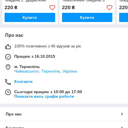
тиждень 2. Дидактичні
Тематичний тиждень 5.
тижд
матеріали. НУШ.
Дидактичні матеріали.
мате
220
220
220
₴
₴
НУШ.
Купити
Купити
Про нас
100% позитивних з 46 відгуків за рік
Працює з 16.10.2015
м. Тернопіль
Чайковського, Тернопіль, Україна
Контакти
Сьогодні працює з 10:00 до 17:00
Показати весь графік роботи
Про нас