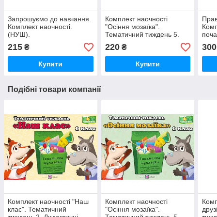
Запрошуємо до навчання.
Комплект наочності
Прав
Комплект наочності.
"Осіння мозаїка".
Комп
(НУШ).
Тематичний тиждень 5.
поча
Дидактичні матеріали.
215
220
300
₴
₴
НУШ.
Купити
Купити
Подібні товари компанії
Комплект наочності "Наш
Комплект наочності
Комп
клас". Тематичний
"Осіння мозаїка".
друз