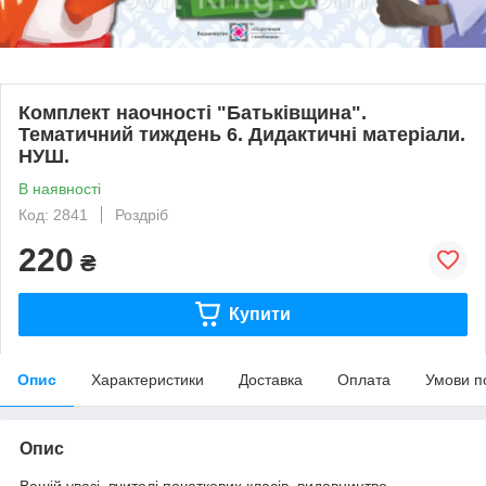
Комплект наочності "Батьківщина".
Тематичний тиждень 6. Дидактичні матеріали.
НУШ.
В наявності
Код: 2841
Роздріб
220
₴
Купити
Опис
Характеристики
Доставка
Оплата
Умови п
Опис
Вашій увазі, вчителі початкових класів, видавництво