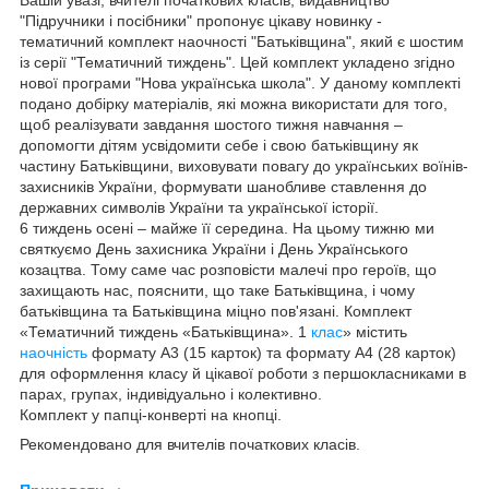
"Підручники і посібники" пропонує цікаву новинку -
тематичний комплект наочності "Батьківщина", який є шостим
із серії "Тематичний тиждень". Цей комплект укладено згідно
нової програми "Нова українська школа". У даному комплекті
подано добірку матеріалів, які можна використати для того,
щоб реалізувати завдання шостого тижня навчання –
допомогти дітям усвідомити себе і свою батьківщину як
частину Батьківщини, виховувати повагу до українських воїнів-
захисників України, формувати шанобливе ставлення до
державних символів України та української історії.
6 тиждень осені – майже її середина. На цьому тижню ми
святкуємо День захисника України і День Українського
козацтва. Тому саме час розповісти малечі про героїв, що
захищають нас, пояснити, що таке Батьківщина, і чому
батьківщина та Батьківщина міцно пов'язані. Комплект
«Тематичний тиждень «Батьківщина». 1
клас
» містить
наочність
формату А3 (15 карток) та формату А4 (28 карток)
для оформлення класу й цікавої роботи з першокласниками в
парах, групах, індивідуально і колективно.
Комплект у папці-конверті на кнопці.
Рекомендовано для вчителів початкових класів.