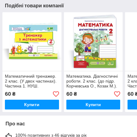
Подібні товари компанії
Математичний тренажер.
Математика. Діагностичні
Мате
2 клас. (У двох частинах).
роботи. 2 клас. (до підр.
2 кл
Частина 1. НУШ.
Корчевська О., Козак М.).
Част
Оновлені!
60
60
60
₴
₴
Купити
Купити
Про нас
100% позитивних з 46 відгуків за рік