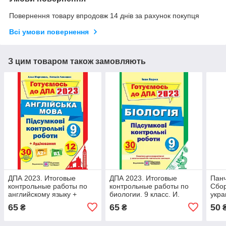
Повернення товару впродовж 14 днів за рахунок покупця
Всі умови повернення
З цим товаром також замовляють
ДПА 2023. Итоговые
ДПА 2023. Итоговые
Панч
контрольные работы по
контрольные работы по
Сбор
английскому языку +
биологии. 9 класс. И.
укра
приложение для
Барна
клас
65
65
50
₴
₴
аудирования. 9 класс.