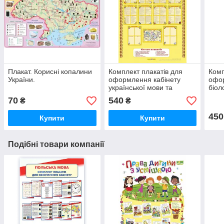
Плакат. Корисні копалини
Комплект плакатів для
Комп
України.
оформлення кабінету
офор
української мови та
біоло
літератури
70
540
₴
₴
450
Купити
Купити
Подібні товари компанії