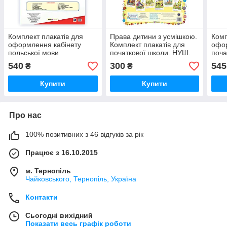
Комплект плакатів для
Права дитини з усмішкою.
Комп
оформлення кабінету
Комплект плакатів для
офор
польської мови
початкової школи. НУШ.
поча
540
300
545
₴
₴
Купити
Купити
Про нас
100% позитивних з 46 відгуків за рік
Працює з 16.10.2015
м. Тернопіль
Чайковського, Тернопіль, Україна
Контакти
Сьогодні вихідний
Показати весь графік роботи