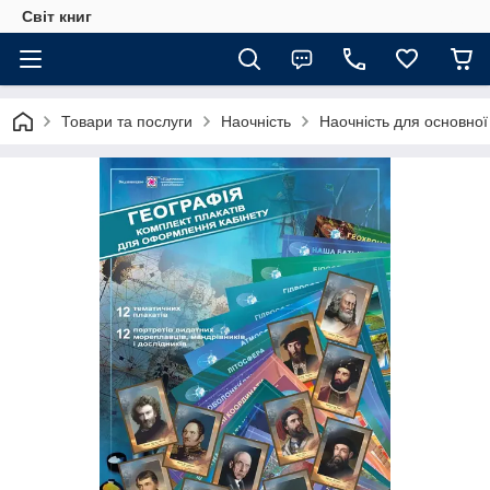
Світ книг
Товари та послуги
Наочність
Наочність для основно