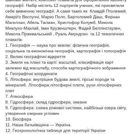
географії. Набір містить 12 портретів учених, які присвятили
себе вивченню географії. А саме таких як Клавдій Птолемей,
Амеріґо Веспуччі, Марко Поло, Бартоломей Діаш, Фернан
Магеллан, Абель Тасман, Христофор Колумб, Микола
Миклухо-Маклай, Іван Крузенштерн, Фадей Беллінсгаузен,
Микола Пржевальський , Руаль Амундсен. та 12 тематичних
плакатів:
1. Географія — наука про землю: фізична географія,
соціальна та економічна географія, картографія і топографія
2. Великі географічні відкриття
3. Земля на плані та карті: масштаб, класифікація карт
залежно від масштабу, способи картографічного зображення
4. Географічні координати
5. Літосфера: внутрішня будова землі, гірські породи та
мінерали6. Літосфера:літосферні плити, рухи літосферних
плит
7. Атмосфера
8. Гідросфера: склад гідросфери, океани
9. Гідросфера: схема річкової системи, найбільші озера світу,
утворення озерних угловин
10. Біосфера
11. Наша батьківщина — Україна
12. Геохронологічна таблиця для території України