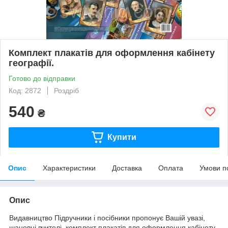
Комплект плакатів для оформлення кабінету
географії.
Готово до відправки
Код: 2872
Роздріб
540
₴
Купити
Опис
Характеристики
Доставка
Оплата
Умови п
Опис
Видавництво Підручники і посібники пропонує Вашій увазі,
шановні вчителі, комплект плакатів для оформлення кабінету