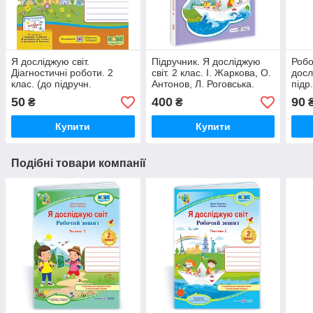
Я досліджую світ.
Підручник. Я досліджую
Робо
Діагностичні роботи. 2
світ. 2 клас. І. Жаркова, О.
досл
клас. (до підручн.
Антонов, Л. Роговська.
підр
Жаркова І.). НУШ.
Частина 1. НУШ.
Мечн
50
400
90
₴
₴
Купити
Купити
Подібні товари компанії