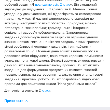
робочий зошит «Я
досліджую світ. 2 клас
». Він складений
відповідно до підручника І. Жаркової та Л. Мечник. Зошит
укладено у двох частинах, які відповідають за семестрового
навчанню. у кожній частині запропоновано матеріал до
інтеграції наступних освітніх областей: природна; мовно-
літературна; технологічна; громадянська і історична;
соціальна і здоров'я язбережувальна. Запропоновані
завдання допоможуть вчителю закріпити отримані учнями
знання шляхом виконання цікавих завдань, в яких враховані
вікові особливості молодших школярів: ігри, лабіринти,
розмальовки тощо. Оскільки дана зошит в повному обсязі
доповнює зміст підручників, вона стане хорошим помічником
учителям початкової школи. Вчителі зможуть використовувати
дану зошит в навчально-виховному процесі. Зошит містить
завдання для формування предметних компетентностей
першокласників, на відтворення та закріплення знань, творчі
завдання і практичні роботи.Зошит розроблено згідно нової
програми для початкової школи "Нова українська школа".
Для учнів та вчителів 2
класу
.
Приховати