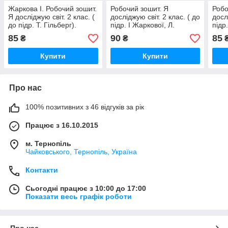
Жаркова І. Робочий зошит.
Робочий зошит. Я
Робо
Я досліджую світ. 2 клас. (
досліджую світ. 2 клас. ( до
досл
до підр. Т. Гільберг).
підр. І Жаркової, Л.
підр.
Частина 2. НУШ.
Мечник). Частина 2. НУШ.
(дво
85
90
85
₴
₴
НУШ
Купити
Купити
Про нас
100% позитивних з 46 відгуків за рік
Працює з 16.10.2015
м. Тернопіль
Чайковського, Тернопіль, Україна
Контакти
Сьогодні працює з 10:00 до 17:00
Показати весь графік роботи