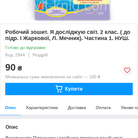
Робочий зошит. Я досліджую світ. 2 клас. ( до
підр. І Жаркової, Л. Мечник). Частина 1. НУШ.
Готово до відправки
Код: 2944
Роздріб
90
₴
Мінімальна сума замовлення на сайті — 100 ₴
Купити
Опис
Характеристики
Доставка
Оплата
Умови п
Опис
Видавництво Підручники і посібники пропонує вашій увазі