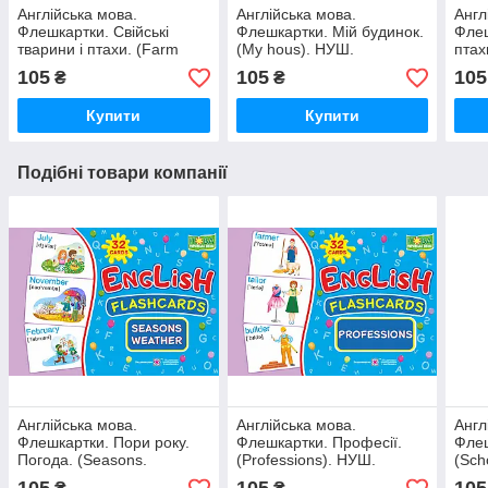
Англійська мова.
Англійська мова.
Англ
Флешкартки. Свійські
Флешкартки. Мій будинок.
Флеш
тварини і птахи. (Farm
(My hous). НУШ.
птах
animals, birds and pets).
anima
105
105
105
₴
₴
НУШ.
НУШ
Купити
Купити
Подібні товари компанії
Англійська мова.
Англійська мова.
Англ
Флешкартки. Пори року.
Флешкартки. Професії.
Флеш
Погода. (Seasons.
(Professions). НУШ.
(Sch
Weather). НУШ.