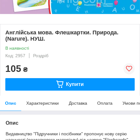
Англійська мова. Флешкартки. Природа.
(Narure). НУШ.
В наявності
Код: 2957
Роздріб
105
₴
Купити
Опис
Характеристики
Доставка
Оплата
Умови п
Опис
Видавництво "Підручники і посібники" пропонує нову серію
наочності (роздаткового матеріалу) під назвою "Flashcards".