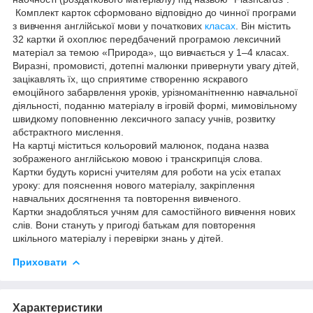
Комплект карток сформовано відповідно до чинної програми
з вивчення англійської мови у початкових
класах
. Він містить
32 картки й охоплює передбачений програмою лексичний
матеріал за темою «Природа», що вивчається у 1–4 класах.
Виразні, промовисті, дотепні малюнки привернути увагу дітей,
зацікавлять їх, що сприятиме створенню яскравого
емоційного забарвлення уроків, урізноманітненню навчальної
діяльності, поданню матеріалу в ігровій формі, мимовільному
швидкому поповненню лексичного запасу учнів, розвитку
абстрактного мислення.
На картці міститься кольоровий малюнок, подана назва
зображеного англійською мовою і транскрипція слова.
Картки будуть корисні учителям для роботи на усіх етапах
уроку: для пояснення нового матеріалу, закріплення
навчальних досягнення та повторення вивченого.
Картки знадобляться учням для самостійного вивчення нових
слів. Вони стануть у пригоді батькам для повторення
шкільного матеріалу і перевірки знань у дітей.
Приховати
Характеристики