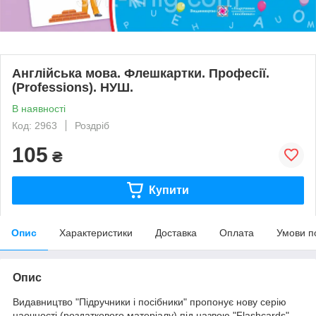
Англійська мова. Флешкартки. Професії.
(Professions). НУШ.
В наявності
Код: 2963
Роздріб
105
₴
Купити
Опис
Характеристики
Доставка
Оплата
Умови п
Опис
Видавництво "Підручники і посібники" пропонує нову серію
наочності (роздаткового матеріалу) під назвою "Flashcards".