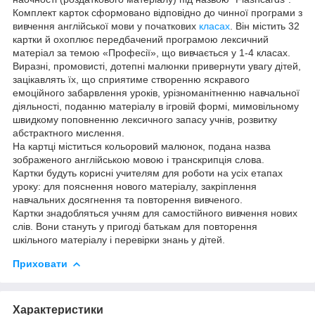
Комплект карток сформовано відповідно до чинної програми з
вивчення англійської мови у початкових
класах
. Він містить 32
картки й охоплює передбачений програмою лексичний
матеріал за темою «Професії», що вивчається у 1-4 класах.
Виразні, промовисті, дотепні малюнки привернути увагу дітей,
зацікавлять їх, що сприятиме створенню яскравого
емоційного забарвлення уроків, урізноманітненню навчальної
діяльності, поданню матеріалу в ігровій формі, мимовільному
швидкому поповненню лексичного запасу учнів, розвитку
абстрактного мислення.
На картці міститься кольоровий малюнок, подана назва
зображеного англійською мовою і транскрипція слова.
Картки будуть корисні учителям для роботи на усіх етапах
уроку: для пояснення нового матеріалу, закріплення
навчальних досягнення та повторення вивченого.
Картки знадобляться учням для самостійного вивчення нових
слів. Вони стануть у пригоді батькам для повторення
шкільного матеріалу і перевірки знань у дітей.
Приховати
Характеристики