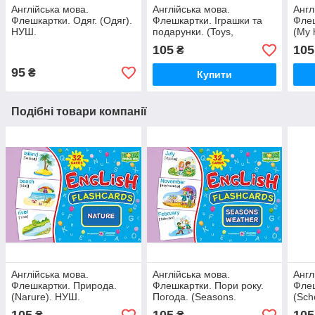
Англійська мова.
Англійська мова.
Англ
Флешкартки. Одяг. (Одяг).
Флешкартки. Іграшки та
Флеш
НУШ.
подарунки. (Toys,
(My 
presents). НУШ.
105
105
₴
95
₴
Купити
Подібні товари компанії
Англійська мова.
Англійська мова.
Англ
Флешкартки. Природа.
Флешкартки. Пори року.
Флеш
(Narure). НУШ.
Погода. (Seasons.
(Sch
Weather). НУШ.