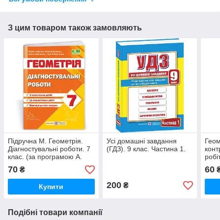
З цим товаром також замовляють
Підручна М. Геометрія.
Усі домашні завдання
Геом
Діагностувальні роботи. 7
(ГДЗ). 9 клас. Частина 1.
конт
клас. (за програмою А.
робіт
Мерзляк). НУШ.
70
60
₴
200
₴
Купити
Подібні товари компанії