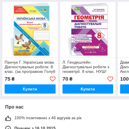
Панчук Г. Українська мова.
Л. Гендештейн.
Дави
Діагностувальні роботи. 8
Діагностувальні роботи з
Діаг
клас. (за програмою Голуб
геометрії. 8 клас. НУШ!
Англ
Н.). НУШ
(До 
75
70
100
₴
₴
Купити
Купити
Про нас
100% позитивних з 46 відгуків за рік
Працює з 16.10.2015