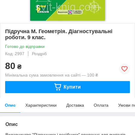
Підручна М. Геометрія. Діагностувальні
роботи. 9 клас.
Готово до відправки
Код: 2997
Роздріб
80
₴
Мінімальна сума замовлення на сайті — 100 ₴
Купити
Опис
Характеристики
Доставка
Оплата
Умови п
Опис
Видавництво "Підручники і посібники" пропонує для вчителів