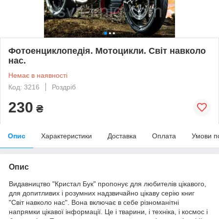
Фотоенциклопедія. Мотоцикли. Світ навколо
нас.
Немає в наявності
Код: 3216
Роздріб
230
₴
Опис
Характеристики
Доставка
Оплата
Умови п
Опис
Видавництво "Кристал Бук" пропонує для любителів цікавого,
для допитливих і розумних надзвичайно цікаву серію книг
"Світ навколо нас". Вона включає в себе різноманітні
напрямки цікавої інформації. Це і тварини, і техніка, і космос і