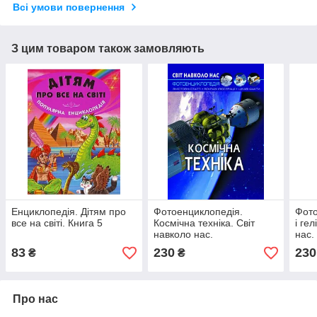
Всі умови повернення
З цим товаром також замовляють
Енциклопедія. Дітям про
Фотоенциклопедія.
Фото
все на світі. Книга 5
Космічна техніка. Світ
і ге
навколо нас.
нас.
83
230
230
₴
₴
Про нас