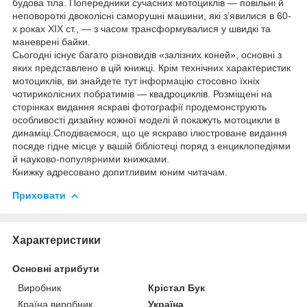
будова тіла. Попередники сучасних мотоциклів — повільні й
неповороткі двоколісні саморушні машини, які з’явилися в 60-
х роках XIX ст., — з часом трансформувалися у швидкі та
маневрені байки.
Сьогодні існує багато різновидів «залізних коней», основні з
яких представлено в цій книжці. Крім технічних характеристик
мотоциклів, ви знайдете тут інформацію стосовно їхніх
чотириколісних побратимів — квадроциклів. Розміщені на
сторінках видання яскраві фотографії продемонструють
особливості дизайну кожної моделі й покажуть мотоцикли в
динаміці.Сподіваємося, що це яскраво ілюстроване видання
посяде гідне місце у вашій бібліотеці поряд з енциклопедіями
й науково-популярними книжками.
Книжку адресовано допитливим юним читачам.
Приховати
Характеристики
Основні атрибути
Виробник
Крістал Бук
Країна виробник
Україна