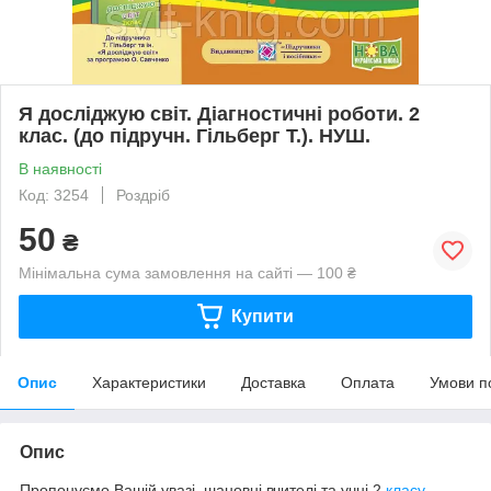
Я досліджую світ. Діагностичні роботи. 2
клас. (до підручн. Гільберг Т.). НУШ.
В наявності
Код: 3254
Роздріб
50
₴
Мінімальна сума замовлення на сайті — 100 ₴
Купити
Опис
Характеристики
Доставка
Оплата
Умови п
Опис
Пропонуємо
Вашій увазі
,
шановні
вчителі
та
учні
2
класу
,