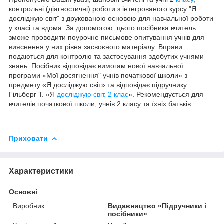
контрольні (діагностичні) роботи з інтегрованого курсу "Я
досліджую світ"
з
друкованою
основою
для
навчальної роботи
у
класі
та
вдома
.
За
допомогою
цього
посібника
вчитель
зможе
проводити
поурочне
письмове
опитування
учнів
для
вияснення
у
них
рівня
засвоєного
матеріалу
.
Вправи
подаються
для
контролю
та
застосування
здобутих
учнями
знань
.
Посібник
відповідає
вимогам
нової
навчальної
програми
«Мої досягнення" учнів початкової школи»
з
предмету
«Я досліджую світ»
та
відповідає підручник
у
Гільберг Т.
«Я
досліджую світ. 2 клас
».
Рекомендується для
вчителів
початкової
школи
,
учнів
2
класу
та
їхніх
батьків
.
Приховати
Характеристики
Основні
Виробник
Видавництво «Підручники і
посібники»