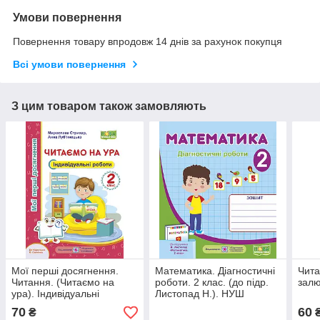
Умови повернення
Повернення товару впродовж 14 днів за рахунок покупця
Всі умови повернення
З цим товаром також замовляють
Мої перші досягнення.
Математика. Діагностичні
Чита
Читання. (Читаємо на
роботи. 2 клас. (до підр.
залю
ура). Індивідуальні
Листопад Н.). НУШ
роботи. 2 клас. (за
70
60
₴
програмою Савченко О.).