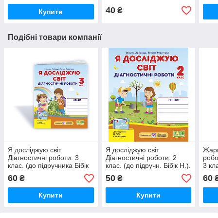
НУШ
40
₴
Купити
Подібні товари компанії
Я досліджую світ.
Я досліджую світ.
Жарк
Діагностичні роботи. 3
Діагностичні роботи. 2
робо
клас. (до підручника Бібік
клас. (до підручн. Бібік Н.).
3 кл
Н.). НУШ.
НУШ.
Гіль
60
50
60
₴
₴
Купити
Купити