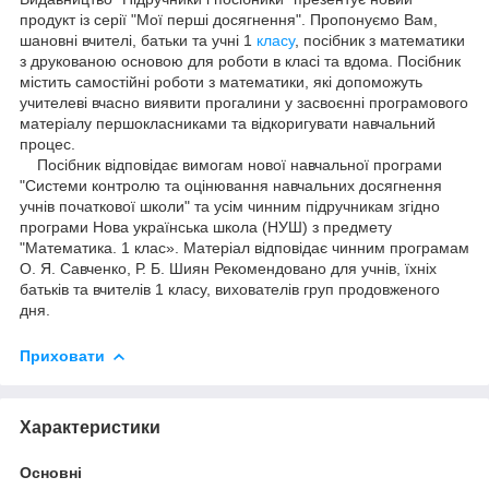
продукт із серії "Мої перші досягнення". Пропонуємо
Вам
,
шановні
вчителі, батьки
та
учні
1
класу
,
посібник
з математики
з
друкованою
основою
для
роботи
в
класі
та
вдома
.
Посібник
містить самостійні роботи з математики, які допоможуть
учителеві вчасно виявити прогалини у засвоєнні програмового
матеріалу першокласниками та відкоригувати навчальний
процес.
Посібник
відповідає
вимогам
нової
навчальної
програми
"Системи контролю та оцінювання навчальних досягнення
учнів початкової школи" та усім чинним підручникам згідно
програми Нова українська школа (НУШ)
з
предмету
"Математика. 1 клас
». Матеріал відповідає чинним програмам
О. Я. Савченко, Р. Б. Шиян
Рекомендовано для учнів, їхніх
батьків та вчителів 1 класу, вихователів груп продовженого
дня.
Приховати
Характеристики
Основні