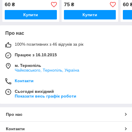
клас. (до чинних
підр
60
75
60
₴
₴
підручників). НУШ
Купити
Купити
Про нас
100% позитивних з 46 відгуків за рік
Працює з 16.10.2015
м. Тернопіль
Чайковського, Тернопіль, Україна
Контакти
Сьогодні вихідний
Показати весь графік роботи
Про нас
Контакти