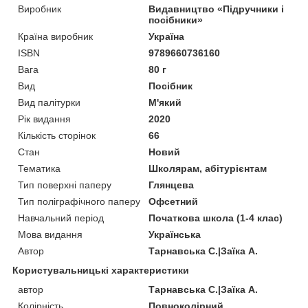
Виробник
Видавництво «Підручники і
посібники»
Країна виробник
Україна
ISBN
9789660736160
Вага
80 г
Вид
Посібник
Вид палітурки
М'який
Рік видання
2020
Кількість сторінок
66
Стан
Новий
Тематика
Школярам, абітурієнтам
Тип поверхні паперу
Глянцева
Тип поліграфічного паперу
Офсетний
Навчальний період
Початкова школа (1-4 клас)
Мова видання
Українська
Автор
Тарнавська С.|Заїка А.
Користувальницькі характеристики
автор
Тарнавська С.|Заїка А.
Колірність
Повноколірний