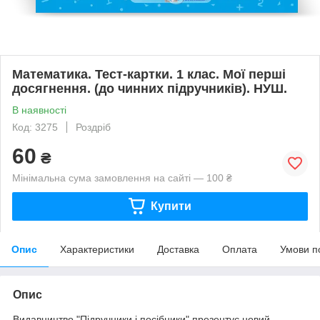
Математика. Тест-картки. 1 клас. Мої перші
досягнення. (до чинних підручників). НУШ.
В наявності
Код: 3275
Роздріб
60
₴
Мінімальна сума замовлення на сайті — 100 ₴
Купити
Опис
Характеристики
Доставка
Оплата
Умови п
Опис
Видавництво "Підручники і посібники" презентує новий