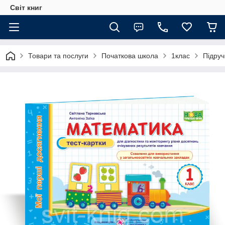
Світ книг
Товари та послуги
Початкова школа
1клас
Підруч