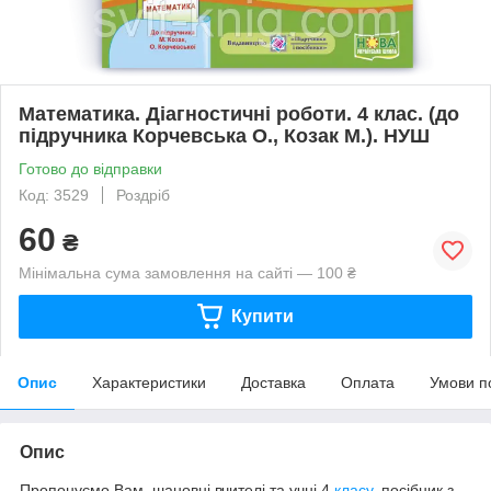
Математика. Діагностичні роботи. 4 клас. (до
підручника Корчевська О., Козак М.). НУШ
Готово до відправки
Код: 3529
Роздріб
60
₴
Мінімальна сума замовлення на сайті — 100 ₴
Купити
Опис
Характеристики
Доставка
Оплата
Умови п
Опис
Пропонуємо
Вам
,
шановні
вчителі
та
учні
4
класу
,
посібник
з