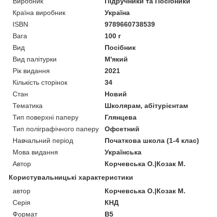
Виробник
Підручники та Посібники
Країна виробник
Україна
ISBN
9789660738539
Вага
100 г
Вид
Посібник
Вид палітурки
М'який
Рік видання
2021
Кількість сторінок
34
Стан
Новий
Тематика
Школярам, абітурієнтам
Тип поверхні паперу
Глянцева
Тип поліграфічного паперу
Офсетний
Навчальний період
Початкова школа (1-4 клас)
Мова видання
Українська
Автор
Корчевська О.|Козак М.
Користувальницькі характеристики
автор
Корчевська О.|Козак М.
Серія
КНД
Формат
В5