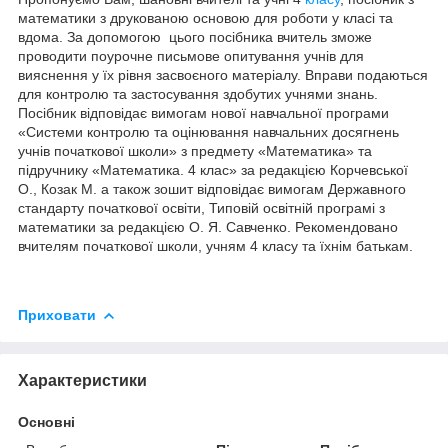
математики з
друкованою
основою
для
роботи
у
класі
та
вдома
.
За
допомогою
цього
посібника
вчитель
зможе
проводити
поурочне
письмове
опитування
учнів
для
вияснення
у
їх
рівня
засвоєного
матеріалу
.
Вправи
подаються
для
контролю
та
застосування
здобутих
учнями
знань
.
Посібник
відповідає
вимогам
нової
навчальної
програми
«Системи контролю та оцінювання навчальних досягнень
учнів початкової школи»
з
предмету
«Математика»
та
підручник
у
«
Математика. 4
клас
» за редакцією Корчевської
О., Козак М. а також зошит відповідає вимогам Державного
стандарту початкової освіти, Типовій освітній програмі з
математики за редакцією О. Я. Савченко.
Рекомендовано
вчителям
початкової
школи
,
учням
4
класу
та
їхнім
батькам
.
Приховати
Характеристики
Основні