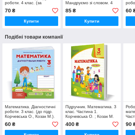
роботи. 4 клас. (за
Мандруємо зі словом. 4
робо
програмами Савченко О.,
кл. (до прогр. Савченко
прог
70
85
60
₴
₴
Шиян Р.). НУШ
О). НУШ!
Шиян
Купити
Купити
Подібні товари компанії
Математика. Діагностичні
Підручник. Математика. 3
Робо
роботи. 3 клас. (до підр.
клас. Частина 1.
мате
Корчевська О., Козак М.).
Корчевська О. ; Козак М.
Част
НУШ
НУШ.
Корч
60
400
90
₴
₴
Оно
Купити
Купити