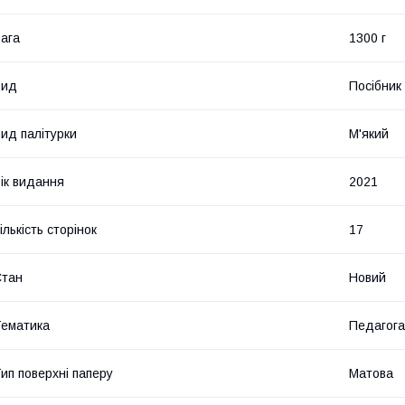
ага
1300 г
Вид
Посібник
ид палітурки
М'який
ік видання
2021
ількість сторінок
17
Стан
Новий
ематика
Педагог
ип поверхні паперу
Матова