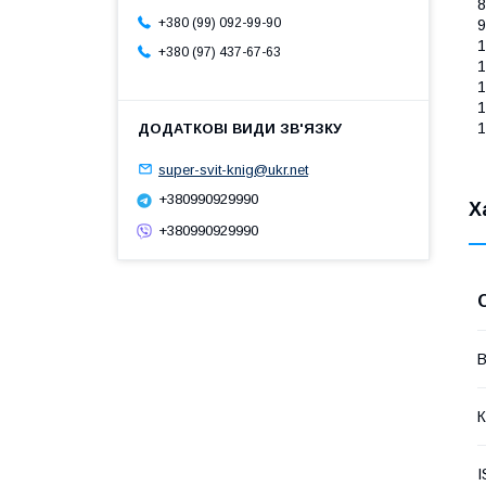
8
+380 (99) 092-99-90
9
1
+380 (97) 437-67-63
1
1
1
1
super-svit-knig@ukr.net
+380990929990
Х
+380990929990
В
К
I