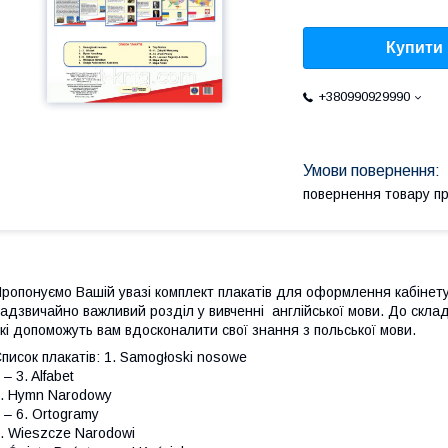
Купити
+380990929990
повернення товару п
ропонуємо Вашій увазі комплект плакатів для оформлення кабінету
адзвичайно важливий розділ у вивченні англійської мови. До склад
кі допоможуть вам вдосконалити свої знання з польської мови.
писок плакатів: 1. Samogłoski nosowe
 – 3. Alfabet
. Hymn Narodowy
 – 6. Ortogramy
. Wieszcze Narodowi