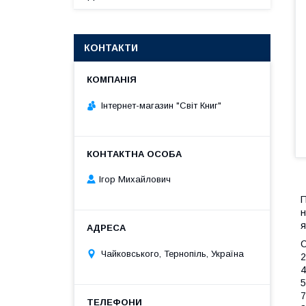
КОНТАКТИ
Інтернет-магазин "Світ Книг"
Ігор Михайлович
П
н
я
С
Чайковського, Тернопіль, Україна
2
4
5
7