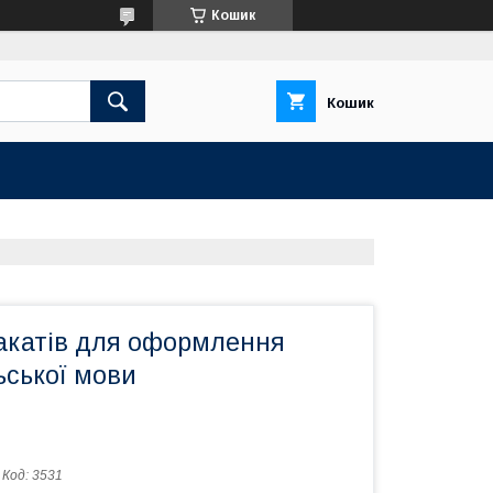
Кошик
Кошик
акатів для оформлення
ьської мови
Код:
3531