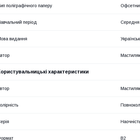
ип поліграфічного паперу
Офсетни
авчальний період
Середня 
ова видання
Українсь
втор
Мастиляк
Користувальницькі характеристики
втор
Мастиляк
олірність
Повнокол
ерія
Наочніст
Формат
В2