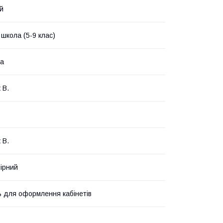
й
школа (5-9 клас)
ка
 В.
 В.
ірний
ь для оформлення кабінетів