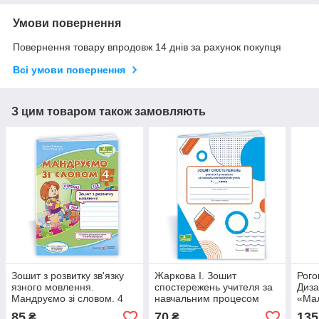
Умови повернення
Повернення товару впродовж 14 днів за рахунок покупця
Всі умови повернення
З цим товаром також замовляють
Зошит з розвитку зв'язку
Жаркова І. Зошит
Рого
язного мовлення.
спостережень учителя за
Диза
Мандруємо зі словом. 4
навчальним процесом
«Мал
кл. (до прогр. Савченко
учня 4 класу
4 кл
85
70
135
₴
₴