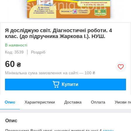
Я досліджую світ. Діагностичні роботи. 4
клас. (до підручника Жаркова І.). НУШ.
В наявності
Код: 3539
Роздріб
60
₴
Мінімальна сума замовлення на сайті — 100 ₴
Купити
Опис
Характеристики
Доставка
Оплата
Умови п
Опис
Пропонуємо
Вашій увазі
,
шановні
вчителі
та
учні
4
класу
,