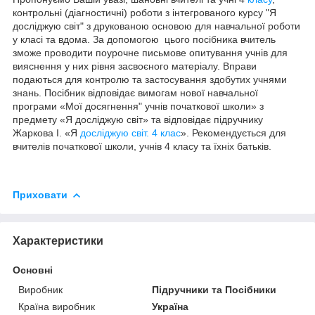
контрольні (діагностичні) роботи з інтегрованого курсу "Я
досліджую світ"
з
друкованою
основою
для
навчальної роботи
у
класі
та
вдома
.
За
допомогою
цього
посібника
вчитель
зможе
проводити
поурочне
письмове
опитування
учнів
для
вияснення
у
них
рівня
засвоєного
матеріалу
.
Вправи
подаються
для
контролю
та
застосування
здобутих
учнями
знань
.
Посібник
відповідає
вимогам
нової
навчальної
програми
«Мої досягнення" учнів початкової школи»
з
предмету
«Я досліджую світ»
та
відповідає підручник
у
Жаркова І.
«Я
досліджую світ. 4 клас
».
Рекомендується для
вчителів
початкової
школи
,
учнів
4
класу
та
їхніх
батьків
.
Приховати
Характеристики
Основні
Виробник
Підручники та Посібники
Країна виробник
Україна