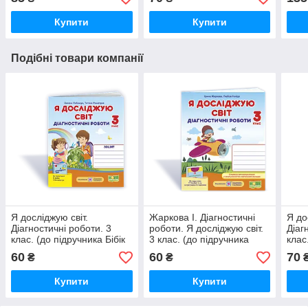
О). НУШ!
Купити
Купити
Подібні товари компанії
Я досліджую світ.
Жаркова І. Діагностичні
Я до
Діагностичні роботи. 3
роботи. Я досліджую світ.
Діаг
клас. (до підручника Бібік
3 клас. (до підручника
клас
Н.). НУШ.
Гільберг Т).
Р. т
60
60
70
₴
₴
Воло
Купити
Купити