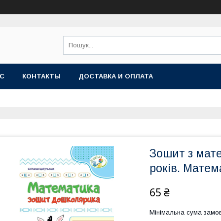
АС
КОНТАКТЫ
ДОСТАВКА И ОПЛАТА
Зошит з мат
років. Мате
65 ₴
Мінімальна сума замов