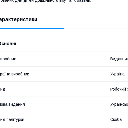
ованих для дітей дошкільного віку та їх батьків.
арактеристики
Основні
иробник
Видавниц
раїна виробник
Україна
Вид
Робочий 
ова видання
Українсь
ид палітурки
Скоба