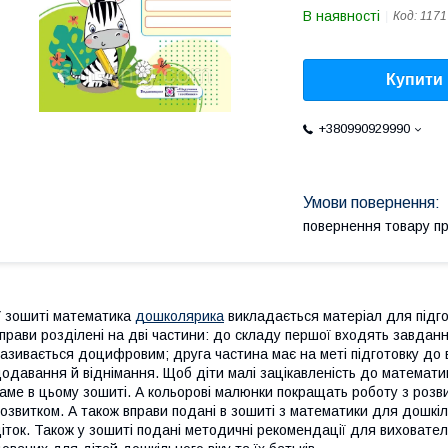
В наявності
Код:
1171
Купити
+380990929990
повернення товару п
 зошиті математика
дошколярика
викладається матеріал для підго
прави розділені на дві частини: до складу першої входять завдання
азивається доцифровим; друга частина має на меті підготовку до 
одавання й віднімання. Щоб діти малі зацікавленість до математи
аме в цьому зошиті. А кольорові малюнки покращать роботу з роз
озвитком. А також вправи подані в зошиті з математики для дошкі
іток. Також у зошиті подані методичні рекомендації для виховат