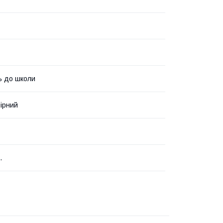
ь до школи
ірний
.