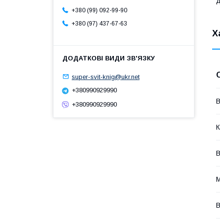
д
+380 (99) 092-99-90
+380 (97) 437-67-63
Х
super-svit-knig@ukr.net
+380990929990
В
+380990929990
К
М
В