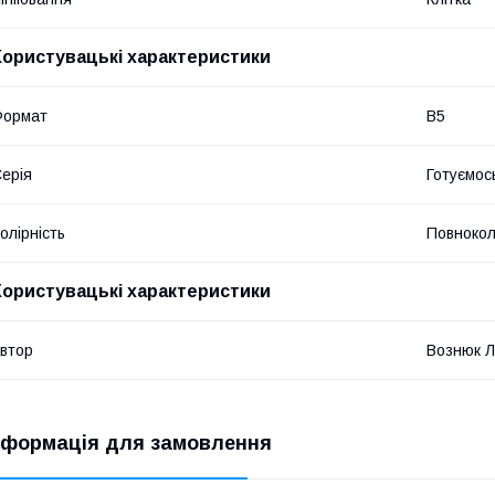
Користувацькі характеристики
Формат
В5
ерія
Готуємос
олірність
Повнокол
Користувацькi характеристики
втор
Вознюк Л
нформація для замовлення