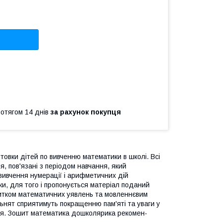
ротягом 14 днів
за рахунок покупця
товки дітей по вивченню математики в школі. Всі
, пов'язані з періодом навчання, який
вивчення нумерації і арифметичних дій
ки, для того і пропонується матеріал поданий
витком математичних уявлень та мовленнєвим
льнят сприятимуть покращенню пам'яті та уваги у
еля. Зошит математика дошколярика рекомен-