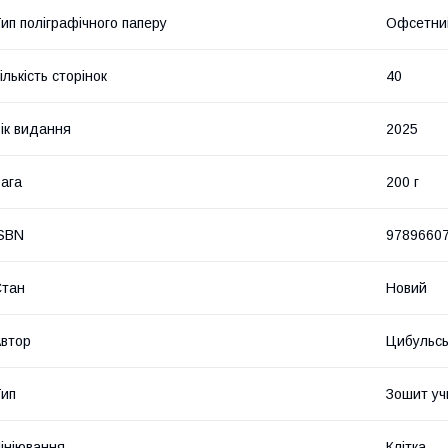
ип поліграфічного паперу
Офсетни
ількість сторінок
40
ік видання
2025
ага
200 г
SBN
9789660
Стан
Новий
втор
Цибульсь
ип
Зошит учн
ініювання
Клітка