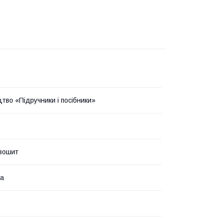
тво «Підручники і посібники»
зошит
ка