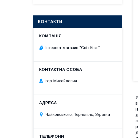
КОНТАКТИ
Інтернет-магазин "Світ Книг"
Ігор Михайлович
У
в
н
Чайковського, Тернопіль, Україна
д
с
р
д