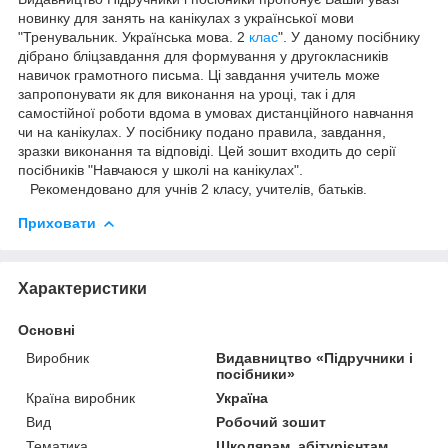
новинку для занять на канікулах з української мови
"Тренувальник. Українська мова. 2
клас
". У даному посібнику
дібрано бліцзавдання для формування у другокласників
навичок грамотного письма. Ці завдання учитель може
запропонувати як для виконання на уроці, так і для
самостійної роботи вдома в умовах дистанційного навчання
чи на канікулах. У посібнику подано правила, завдання,
зразки виконання та відповіді. Цей зошит входить до серії
посібників "Навчаюся у школі на канікулах".
Рекомендовано для учнів 2 класу, учителів, батьків.
Приховати
Характеристики
Основні
Виробник
Видавництво «Підручники і
посібники»
Країна виробник
Україна
Вид
Робочий зошит
Тематика
Школярам, абітурієнтам