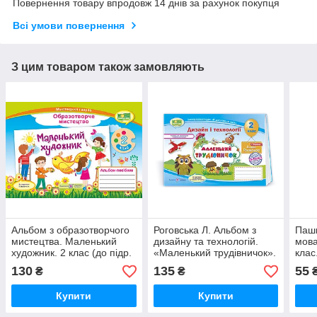
Повернення товару впродовж 14 днів за рахунок покупця
Всі умови повернення
З цим товаром також замовляють
Альбом з образотворчого
Роговська Л. Альбом з
Пашк
мистецтва. Маленький
дизайну та технологій.
мова
художник. 2 клас (до підр.
«Маленький трудівничок».
клас
Л. Масол) НУШ.
2 клас. Схвалено! НУШ.
130
135
55
₴
₴
Купити
Купити