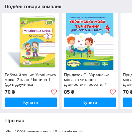
Подібні товари компанії
Робочий зошит. Українська
Придаток О. Українська
Прид
мова. 2 клас. Частина 1.
мова та читання.
мова
(до підручника
Діагностичні роботи. 4
Діаг
Пономарьової К.). НУШ.
клас. (до підручника
клас
70
85
70
₴
₴
Большакова І.) НУШ
Боль
Купити
Купити
Про нас
100% позитивних з 46 відгуків за рік