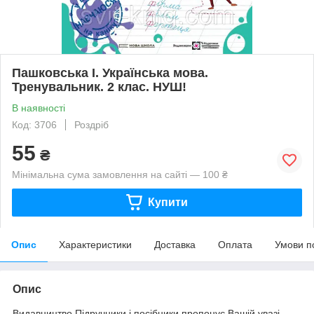
Пашковська І. Українська мова.
Тренувальник. 2 клас. НУШ!
В наявності
Код: 3706
Роздріб
55
₴
Мінімальна сума замовлення на сайті — 100 ₴
Купити
Опис
Характеристики
Доставка
Оплата
Умови п
Опис
Видавництво Підручники і посібники пропонує Вашій увазі