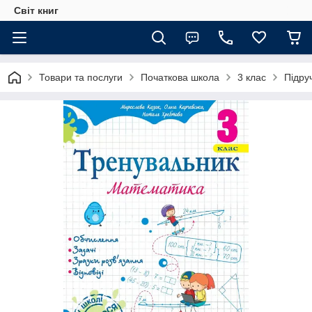
Світ книг
Товари та послуги
Початкова школа
3 клас
Підру