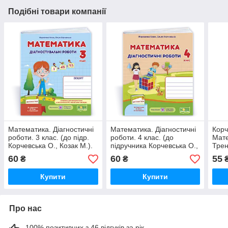
Подібні товари компанії
Математика. Діагностичні
Математика. Діагностичні
Корч
роботи. 3 клас. (до підр.
роботи. 4 клас. (до
Мате
Корчевська О., Козак М.).
підручника Корчевська О.,
Трен
НУШ
Козак М.). НУШ
НУШ
60
60
55
₴
₴
Купити
Купити
Про нас
100% позитивних з 46 відгуків за рік