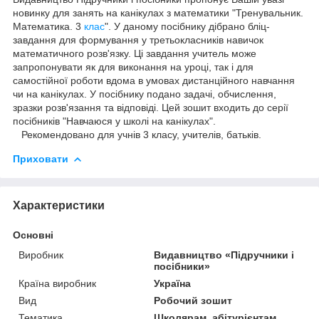
новинку для занять на канікулах з математики "Тренувальник.
Математика. 3
клас
". У даному посібнику дібрано бліц-
завдання для формування у третьокласників навичок
математичного розв'язку. Ці завдання учитель може
запропонувати як для виконання на уроці, так і для
самостійної роботи вдома в умовах дистанційного навчання
чи на канікулах. У посібнику подано задачі, обчислення,
зразки розв'язання та відповіді. Цей зошит входить до серії
посібників "Навчаюся у школі на канікулах".
Рекомендовано для учнів 3 класу, учителів, батьків.
Приховати
Характеристики
Основні
Виробник
Видавництво «Підручники і
посібники»
Країна виробник
Україна
Вид
Робочий зошит
Тематика
Школярам, абітурієнтам