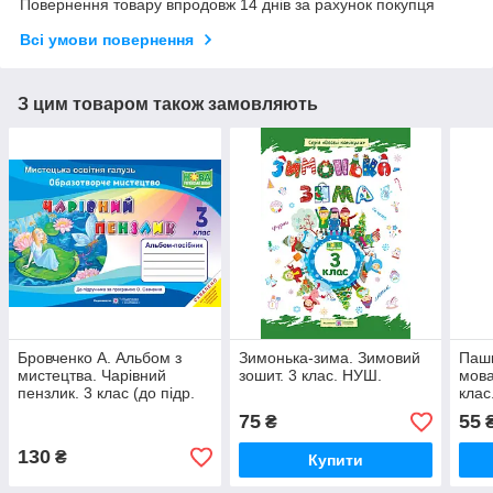
Повернення товару впродовж 14 днів за рахунок покупця
Всі умови повернення
З цим товаром також замовляють
Бровченко А. Альбом з
Зимонька-зима. Зимовий
Пашк
мистецтва. Чарівний
зошит. 3 клас. НУШ.
мова
пензлик. 3 клас (до підр.
клас
О. Калініченко, Л.
75
55
₴
Арістова) НУШ.
130
₴
Купити