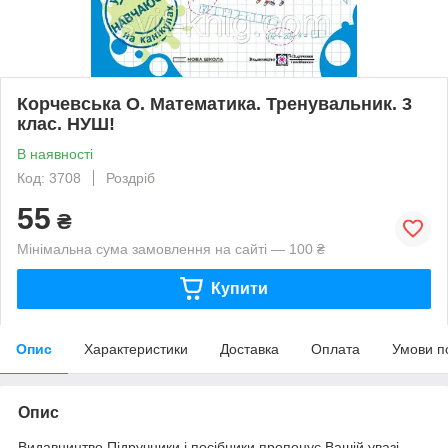
Корчевська О. Математика. Тренувальник. 3
клас. НУШ!
В наявності
Код: 3708
Роздріб
55
₴
Мінімальна сума замовлення на сайті — 100 ₴
Купити
Опис
Характеристики
Доставка
Оплата
Умови п
Опис
Видавництво Підручники і посібники пропонує Вашій увазі