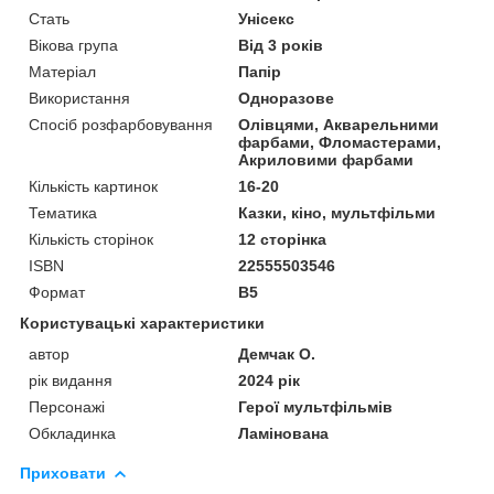
Стать
Унісекс
Вікова група
Від 3 років
Матеріал
Папір
Використання
Одноразове
Спосіб розфарбовування
Олівцями, Акварельними
фарбами, Фломастерами,
Акриловими фарбами
Кількість картинок
16-20
Тематика
Казки, кіно, мультфільми
Кількість сторінок
12 сторінка
ISBN
22555503546
Формат
В5
Користувацькі характеристики
автор
Демчак О.
рік видання
2024 рік
Персонажі
Герої мультфільмів
Обкладинка
Ламінована
Приховати