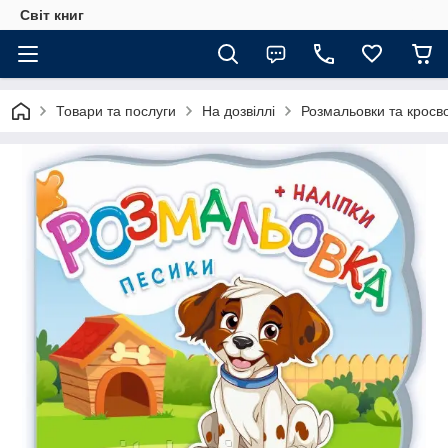
Світ книг
Товари та послуги
На дозвіллі
Розмальовки та кросв