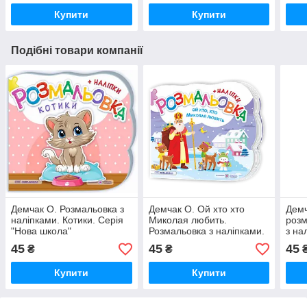
Купити
Купити
Подібні товари компанії
Демчак О. Розмальовка з
Демчак О. Ой хто хто
Демч
наліпками. Котики. Серія
Миколая любить.
розм
"Нова школа"
Розмальовка з наліпками.
з на
45
45
45
₴
₴
Купити
Купити