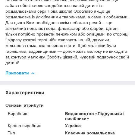
забава обов'язково сподобається вашій дитині із
розмальовками серії Нова школа! Особливо якщо це
розмальовка із улюбленими тваринками, а саме із собачками.
Для цього Вам необхідно зовсім небагато речей ― це
звичайний пензлик і вода, фломастер або фарби. Дитині
тільки потрібно провести пензликом або олівцями по сторінці,
і відразу казкові герої ніби оживають на ній, дякуючи
кольорова гама, яка починає сяяти. Щоб малюнки були
гарнішими, видовищними ― допоможіть малюку не виходити
за контури малюнку. Зробіть цікавий, чудовий подарунок своїй
дитині!
Приховати
Характеристики
Основні атрибути
Виробник
Видавництво «Підручники і
посібники»
Країна виробник
Україна
Тип
Класична розмальовка