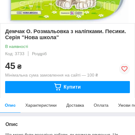
Демчак О. Розмальовка з наліпками. Песики.
Серія "Нова школа"
В наявності
Код: 3733
Роздріб
45
₴
Мінімальна сума замовлення на сайті — 100 ₴
Купити
Опис
Характеристики
Доставка
Оплата
Умови п
Опис
Що може бути веселіше забави, як розмальовування. Ця