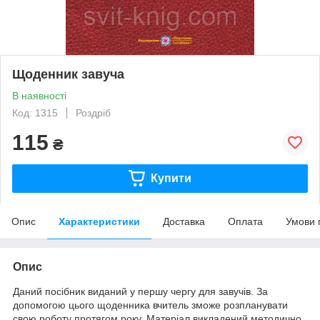
Щоденник завуча
В наявності
Код: 1315
Роздріб
115
₴
Купити
Опис
Характеристики
Доставка
Оплата
Умови 
Опис
Даний посібник виданий у першу чергу для завучів. За
допомогою цього щоденника вчитель зможе розпланувати
свою роботу протягом року. Матеріал викладений методично