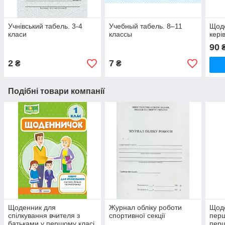
Учнівський табель. 3-4
Учебный табель. 8–11
Щоде
класи
классы
кері
90
2
7
₴
₴
Подібні товари компанії
Щоденник для
Журнал обліку роботи
Щод
спілкування вчителя з
спортивної секції
перш
батьками у першому класі.
перш