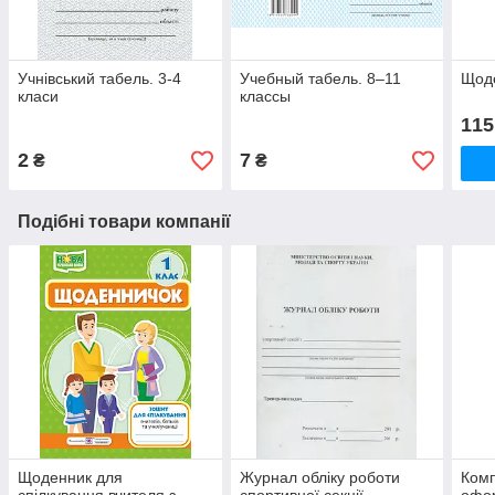
Учнівський табель. 3-4
Учебный табель. 8–11
Щоде
класи
классы
115
2
7
₴
₴
Подібні товари компанії
Щоденник для
Журнал обліку роботи
Комп