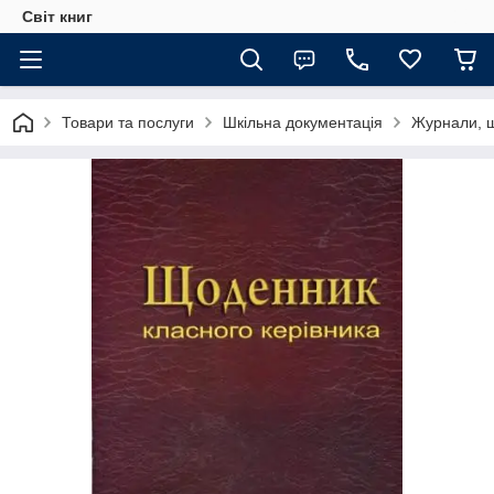
Світ книг
Товари та послуги
Шкільна документація
Журнали, щ