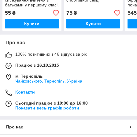
спілкування вчителя з
спортивної секції
офор
батьками у першому класі.
поча
НУШ.
55
75
545
₴
₴
Купити
Купити
Про нас
100% позитивних з 46 відгуків за рік
Працює з 16.10.2015
м. Тернопіль
Чайковського, Тернопіль, Україна
Контакти
Сьогодні працює з 10:00 до 16:00
Показати весь графік роботи
Про нас