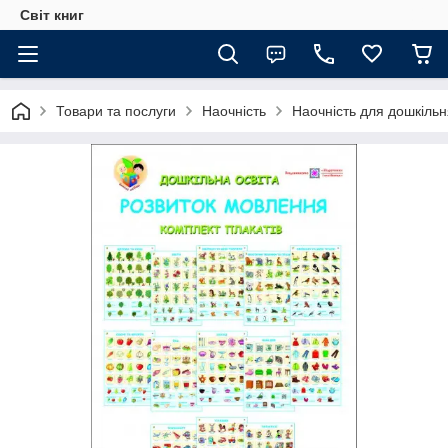
Світ книг
Товари та послуги
Наочність
Наочність для дошкільн