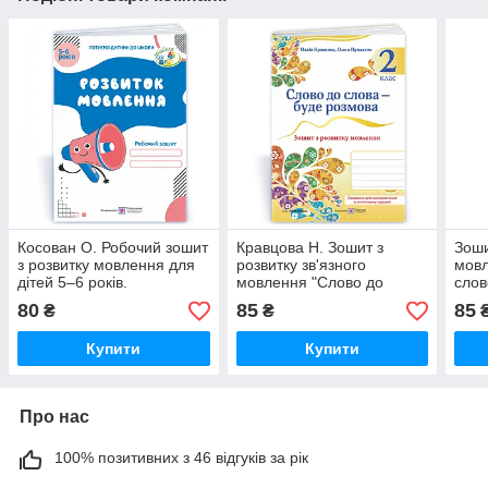
Косован О. Робочий зошит
Кравцова Н. Зошит з
Зоши
з розвитку мовлення для
розвитку зв'язного
мовл
дітей 5–6 років.
мовлення "Слово до
слов
Оновлений!
слова - буде розмова" 2
Савч
80
85
85
₴
₴
клас. НУШ!
Купити
Купити
Про нас
100% позитивних з 46 відгуків за рік