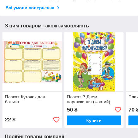
Всі умови повернення
З цим товаром також замовляють
Плакат. Куточок для
Плакат. З Днем
Плак
батьків
народження (жовтий)
50
70
₴
22
₴
Купити
Подібні товари компанії