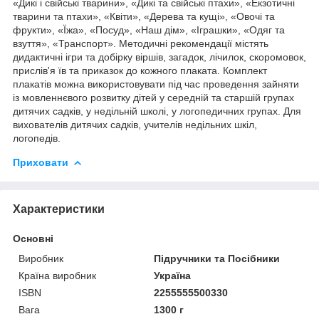
«Дикі і свійські тварини», «Дикі та свійські птахи», «Екзотичні
тварини та птахи», «Квіти», «Дерева та кущі», «Овочі та
фрукти», «Їжа», «Посуд», «Наш дім», «Іграшки», «Одяг та
взуття», «Транспорт». Методичні рекомендації містять
дидактичні ігри та добірку віршів, загадок, лічилок, скоромовок,
прислів'я їв та приказок до кожного плаката. Комплект
плакатів можна використовувати під час проведення зайняти
із мовленнєвого розвитку дітей у середній та старшій групах
дитячих садків, у недільній школі, у логопедичних групах. Для
вихователів дитячих садків, учителів недільних шкіл,
логопедів.
Приховати
Характеристики
Основні
Виробник
Підручники та Посібники
Країна виробник
Україна
ISBN
2255555500330
Вага
1300 г