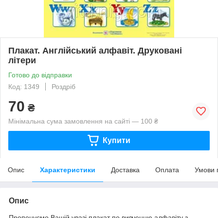
Плакат. Англійський алфавіт. Друковані
літери
Готово до відправки
Код: 1349
Роздріб
70
₴
Мінімальна сума замовлення на сайті — 100 ₴
Купити
Опис
Характеристики
Доставка
Оплата
Умови 
Опис
Пропонуємо Вашій увазі плакат по вивченню алфавіту з