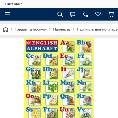
Світ книг
Товари та послуги
Наочність
Наочність для початков