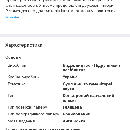
англійської мови. У ньому представлені друковані літери.
Рекомендовано для вчителів іноземної мови у початкових
класах
.
Характеристики
Основні
Виробник
Видавництво «Підручники і
посібники»
Країна виробник
Україна
Тематика
Суспільні та гуманітарні
науки
Тип
Кольоровий навчальний
плакат
Тип поверхні паперу
Глянцева
Тип поліграфічного паперу
Крейдований
Мова видання
Англійська
Користувальницькі характеристики