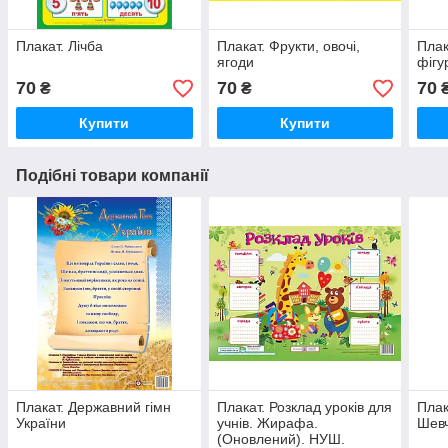
Плакат. Лічба
Плакат. Фрукти, овочі,
Плак
ягоди
фігу
70
70
70
₴
₴
Купити
Купити
Подібні товари компанії
Плакат. Державний гімн
Плакат. Розклад уроків для
Плак
України
учнів. Жирафа.
Шевч
(Оновлений). НУШ.