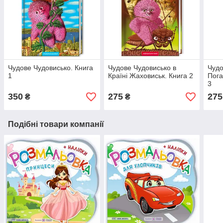
Чудове Чудовисько. Книга
Чудове Чудовисько в
Чудо
1
Країні Жаховиськ. Книга 2
Пога
3
350
275
275
₴
₴
Подібні товари компанії