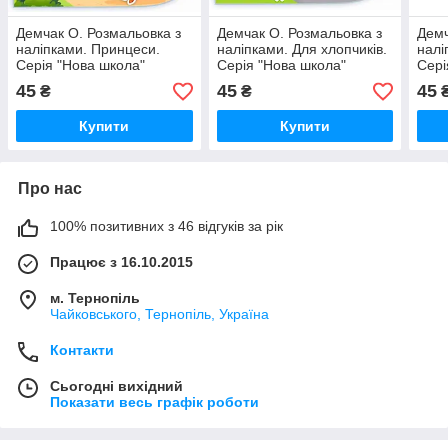
Демчак О. Розмальовка з
Демчак О. Розмальовка з
Демч
наліпками. Принцеси.
наліпками. Для хлопчиків.
налі
Серія "Нова школа"
Серія "Нова школа"
Сері
45
45
45
₴
₴
Купити
Купити
Про нас
100% позитивних з 46 відгуків за рік
Працює з 16.10.2015
м. Тернопіль
Чайковського, Тернопіль, Україна
Контакти
Сьогодні вихідний
Показати весь графік роботи