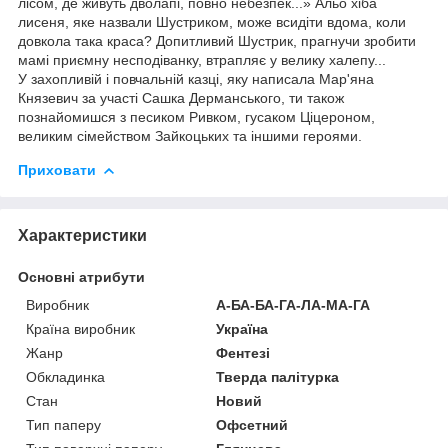
лісом, де живуть дволапі, повно небезпек...» Альо хіба
лисеня, яке назвали Шустриком, може всидіти вдома, коли
довкола така краса? Допитливий Шустрик, прагнучи зробити
мамі приємну несподіванку, втрапляє у велику халепу...
У захопливій і повчальній казці, яку написала Мар'яна
Князевич за участі Сашка Дерманського, ти також
познайомишся з песиком Ривком, гусаком Ціцероном,
великим сімейством Зайкоцьких та іншими героями.
Приховати
Характеристики
Основні атрибути
Виробник
А-БА-БА-ГА-ЛА-МА-ГА
Країна виробник
Україна
Жанр
Фентезі
Обкладинка
Тверда палітурка
Стан
Новий
Тип паперу
Офсетний