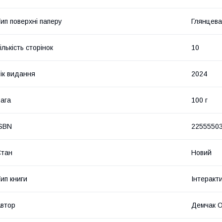
ип поверхні паперу
Глянцева
ількість сторінок
10
ік видання
2024
ага
100 г
SBN
2255550
Стан
Новий
ип книги
Інтеракт
втор
Демчак О