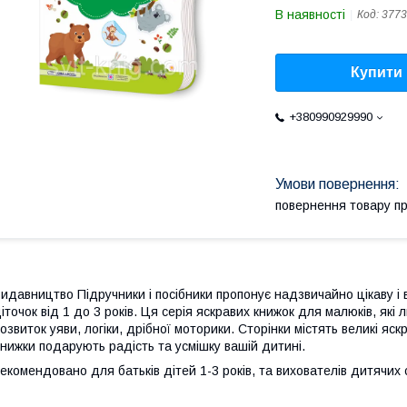
В наявності
Код:
3773
Купити
+380990929990
повернення товару п
идавництво Підручники і посібники пропонує надзвичайно цікаву і 
іточок від 1 до 3 років. Ця серія яскравих книжок для малюків, які
озвиток уяви, логіки, дрібної моторики. Сторінки містять великі яск
нижки подарують радість та усмішку вашій дитині.
екомендовано для батьків дітей 1-3 років, та вихователів дитячих 