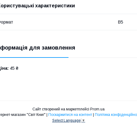
Користувацькi характеристики
Формат
В5
нформація для замовлення
іна:
45 ₴
Сайт створений на маркетплейсі
Prom.ua
Інтернет-магазин "Світ Книг" |
Поскаржитися на контент
|
Політика конфіденційно
Select Language
▼