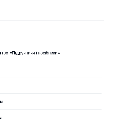
тво «Підручники і посібники»
ам
ка