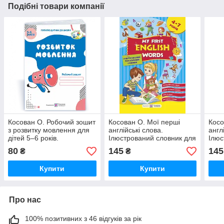
Подібні товари компанії
Косован О. Робочий зошит
Косован О. Мої перші
Косо
з розвитку мовлення для
англійські слова.
англ
дітей 5–6 років.
Ілюстрований словник для
Ілюс
Оновлений!
дітей 4-7 років
діте
80
145
145
₴
₴
Купити
Купити
Про нас
100% позитивних з 46 відгуків за рік