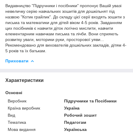
Видавництво "Підручники і посібники" пропонує Вашій увазі
невеличку серію навчальних зошитів для дошкільнят під
назвою "Котик грайлик". До складу цієї серії входять зошити з
письма та математики для дітей віком 4-5 років. Завданням
цих посібників є навчити діток логічно мислити, навчити
елементарним навичкам письма та лічби. Вони сприяють
розвитку уваги, моторики руки, просторової уяви...
Рекомендовано для вихователів дошкільних закладів, дітям 4-
5 років та їх батькам.
Приховати
Характеристики
Основні
Виробник
Підручники та Посібники
Країна виробник
Україна
Вид
Робочий зошит
Тематика
Педагогам
Мова видання
Українська