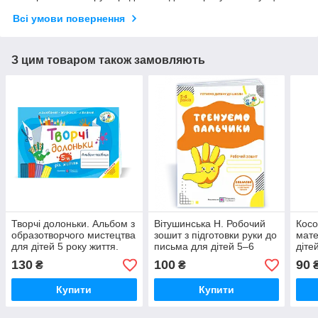
Всі умови повернення
З цим товаром також замовляють
Творчі долоньки. Альбом з
Вітушинська Н. Робочий
Косо
образотворчого мистецтва
зошит з підготовки руки до
мате
для дітей 5 року життя.
письма для дітей 5–6
діте
років.Тренуємо пальчики.
"Кот
130
100
90
₴
₴
Оновлений!
Купити
Купити