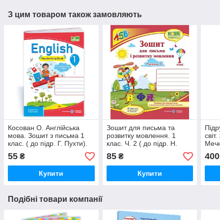
З цим товаром також замовляють
Косован О. Англійська
Зошит для письма та
Підр
мова. Зошит з письма 1
розвитку мовлення. 1
світ.
клас. ( до підр. Г. Пухти).
клас. Ч. 2 ( до підр. Н.
Мечн
Напівдруковані літери.
Кравцової). НУШ
55
85
400
₴
₴
Оновлений!
Купити
Купити
Подібні товари компанії