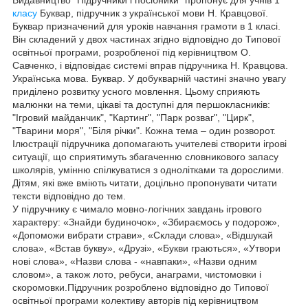
класу
Буквар, підручник з української мови Н. Кравцової.
Буквар призначений для уроків навчання грамоти в 1 класі.
Він складений у двох частинах згідно відповідно до Типової
освітньої програми, розробленої під керівництвом О.
Савченко, і відповідає системі вправ підручника Н. Кравцова.
Українська мова. Буквар. У добукварній частині значно увагу
приділено розвитку усного мовлення. Цьому сприяють
малюнки на теми, цікаві та доступні для першокласників:
"Ігровий майданчик", "Картинг", "Парк розваг", "Цирк",
"Тварини моря", "Біля річки". Кожна тема – один розворот.
Ілюстрації підручника допомагають учителеві створити ігрові
ситуації, що сприятимуть збагаченню словникового запасу
школярів, умінню спілкуватися з однолітками та дорослими.
Дітям, які вже вміють читати, доцільно пропонувати читати
тексти відповідно до тем.
У підручнику є чимало мовно-логічних завдань ігрового
характеру: «Знайди будиночок», «Збираємось у подорож»,
«Допоможи вибрати страви», «Склади слова», «Відшукай
слова», «Встав букву», «Друзі», «Букви граються», «Утвори
нові слова», «Назви слова - «навпаки», «Назви одним
словом», а також лото, ребуси, анаграми, чистомовки і
скоромовки.Підручник розроблено відповідно до Типової
освітньої програми колективу авторів під керівництвом