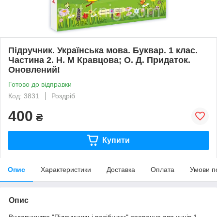
Підручник. Українська мова. Буквар. 1 клас.
Частина 2. Н. М Кравцова; О. Д. Придаток.
Оновлений!
Готово до відправки
Код: 3831
Роздріб
400
₴
Купити
Опис
Характеристики
Доставка
Оплата
Умови п
Опис
Видавництво "Підручники і посібники" пропонує для учнів 1