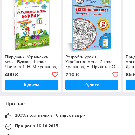
Підручник. Українська
Розробки уроків.
Прид
мова. Буквар. 1 клас.
Українська мова. 2 клас.
мова
Частина 1. Н. М Кравцова;
Кравцова; Н. Придаток О.
Діаг
О. Д. Придаток.
НУШ.
клас
400
210
85
₴
₴
Оновлений!
Боль
Купити
Купити
Про нас
100% позитивних з 46 відгуків за рік
Працює з 16.10.2015