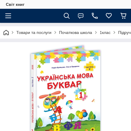
Світ книг
Товари та послуги
Початкова школа
1клас
Підруч