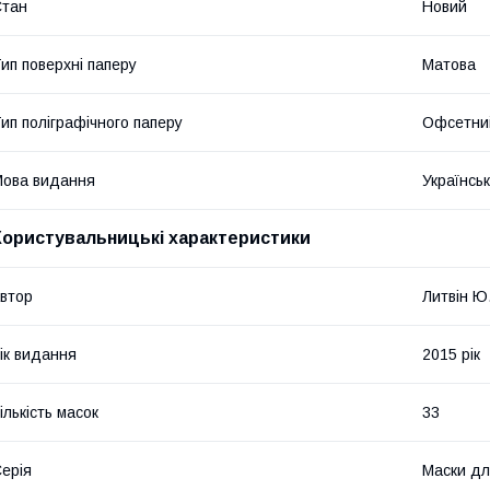
Стан
Новий
ип поверхні паперу
Матова
ип поліграфічного паперу
Офсетни
ова видання
Українсь
Користувальницькі характеристики
втор
Литвін Ю
ік видання
2015 рік
ількість масок
33
ерія
Маски дл