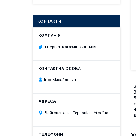
КОНТАКТИ
Інтернет-магазин "Світ Книг"
Ігор Михайлович
В
В
Б
к
н
Чайковського, Тернопіль, Україна
д
Х