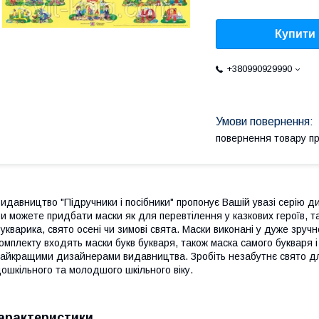
Купити
+380990929990
повернення товару п
идавництво "Підручники і посібники" пропонує Вашій увазі серію д
и можете придбати маски як для перевтілення у казкових героїв, та
укварика, свято осені чи зимові свята. Маски виконані у дуже зру
омплекту входять маски букв букваря, також маска самого букваря 
айкращими дизайнерами видавництва. Зробіть незабутнє свято дл
ошкільного та молодшого шкільного віку.
арактеристики