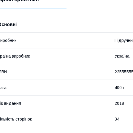
Основні
иробник
Підручни
раїна виробник
Україна
SBN
2255555
ага
400 г
ік видання
2018
ількість сторінок
34