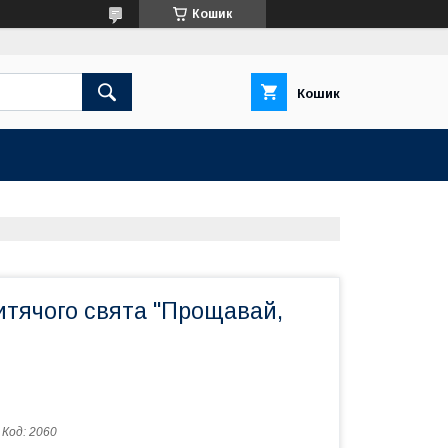
Кошик
Кошик
итячого свята "Прощавай,
Код:
2060