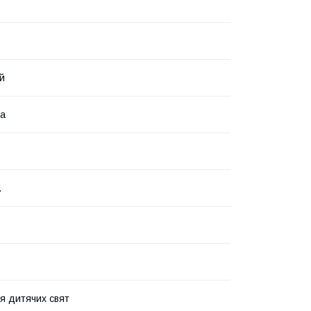
й
ка
.
я дитячих свят