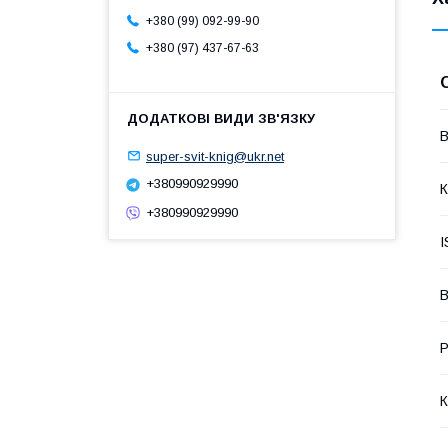
+380 (99) 092-99-90
+380 (97) 437-67-63
В
super-svit-knig@ukr.net
+380990929990
К
+380990929990
I
В
Р
К