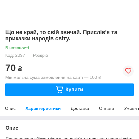
Що не край, то свій звичай. Прислів'я та
приказки народів світу.
В наявності
Код: 2097
Роздріб
70
₴
Мінімальна сума замовлення на сайті — 100 ₴
Купити
Опис
Характеристики
Доставка
Оплата
Умови 
Опис
Пропонована збірка містить прислів'я та приказки народі світу.