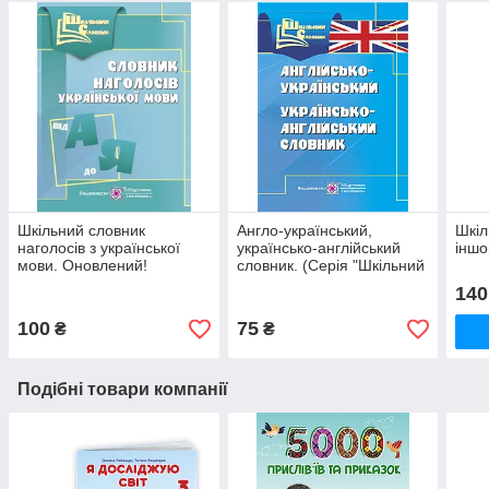
Шкільний словник
Англо-український,
Шкіл
наголосів з української
українсько-англійський
іншо
мови. Оновлений!
словник. (Серія "Шкільний
словник")
140
100
75
₴
₴
Подібні товари компанії