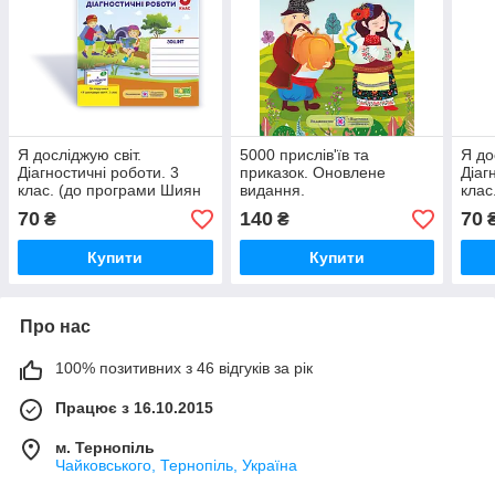
Я досліджую світ.
5000 прислів'їв та
Я до
Діагностичні роботи. 3
приказок. Оновлене
Діаг
клас. (до програми Шиян
видання.
клас
Р. та підручника
Р. т
70
140
70
₴
₴
Волощенко О. В.). НУШ.
Воло
Купити
Купити
Про нас
100% позитивних з 46 відгуків за рік
Працює з 16.10.2015
м. Тернопіль
Чайковського, Тернопіль, Україна