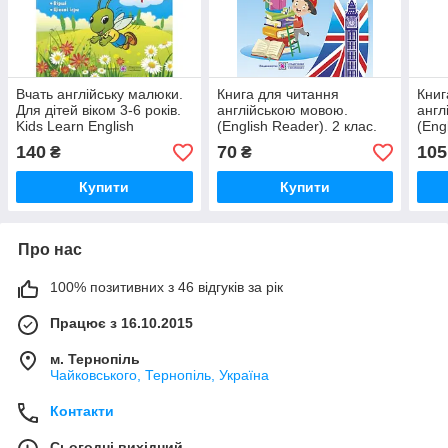
Вчать англійську малюки.
Книга для читання
Книг
Для дітей віком 3-6 років.
англійською мовою.
англ
Kids Learn English
(English Reader). 2 клас.
(Eng
НУШ
140
70
105
₴
₴
Купити
Купити
Про нас
100% позитивних з 46 відгуків за рік
Працює з 16.10.2015
м. Тернопіль
Чайковського, Тернопіль, Україна
Контакти
Сьогодні вихідний