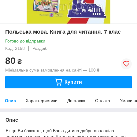
Польська мова. Книга для читання. 7 клас
Готово до відправки
Код: 2158
Роздріб
80
₴
Мінімальна сума замовлення на сайті — 100 ₴
Купити
Опис
Характеристики
Доставка
Оплата
Умови п
Опис
Якщо Ви бажаєте, щоб Ваша дитина добре оволоділа
польською мовою, якщо Ви хочете витратити мінімум на це