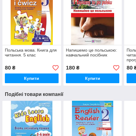
Польська мова. Книга для
Напишемо це польською:
Поль
читання. 5 клас
навчальний посібник
чита
прог
80
180
80
₴
₴
Купити
Купити
Подібні товари компанії