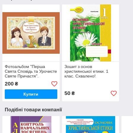
Фотоальбом "Перша
Зошит з основ
Свята Сповідь та Урочисте
християнської етики. 1
Святе Причастя".
клас. Схвалено!
200
₴
50
₴
Купити
Подібні товари компанії