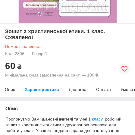
Зошит з християнської етики. 1 клас.
Схвалено!
Немає в наявності
Код: 2306
Роздріб
60
₴
Мінімальна сума замовлення на сайті — 100 ₴
Опис
Характеристики
Доставка
Оплата
Умови 
Опис
Пропонуємо
Вам
,
шановні
вчителі
та
учні
1
класу
,
робочий
зошит
з
християнської етики з
друкованою
основою
для
роботи
у
класі
.
У
зошиті
подано
вправи
для
застосування