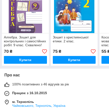
Алгебра. Зошит для
Зошит з християнської
Косо
контрольних і самостійних
етики. 2 клас.
мова
робіт. 9 клас. Схвалено!
клас.
Напі
70
75
55
₴
₴
Оно
Купити
Купити
Про нас
100% позитивних з 46 відгуків за рік
Працює з 16.10.2015
м. Тернопіль
Чайковського, Тернопіль, Україна