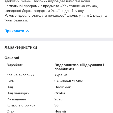
здобутих
знань
.
Посібник
відповідає
вимогам
нової
навчальної
програми
з
предмета
«
Християнська етика
»,
складеної
Держстандартом
України
для 1 класу.
Рекомендовано
вчителям
початкової
школи
,
учням
1
класу
та
їхнім
батькам
.
Приховати
Характеристики
Основні
Виробник
Видавництво «Підручники і
посібники»
Країна виробник
Україна
ISBN
978-966-071745-9
Вид
Посібник
Вид палітурки
Скоба
Рік видання
2020
Кількість сторінок
36
Стан
Новий