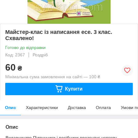
Майстер-клас із написання есе. 3 клас.
Схвалено!
Готово до відправки
Код: 2367
Роздріб
60
₴
Мінімальна сума замовлення на сайті — 100 ₴
Купити
Опис
Характеристики
Доставка
Оплата
Умови п
Опис
Видавництво Підручники і посібники презентує чергову