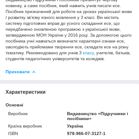
новинку, а саме посібник, який навчить учнів писати есе.
Посібник призначений для роботи на уроках української мови
/ розвитку зв'язку язного мовлення у 3 класі. Він містить
систему підготовчих вправ до усного складання есе, що
передбачено оновленою програмою з української мови,
затвердженою МОН України у 2016 році. За допомогою цього
посібника учні навчаться визначати характерні ознаки есе,
оволодіють прийомами творення есе, складати есе на різну
тематику. Рекомендовано для учнів 3
класу
, учителів, батьків,
студентів педагогічних університетів та коледжів.
Приховати
Характеристики
Основні
Виробник
Видавництво «Підручники і
посібники»
Країна виробник
Україна
ISBN
978-966-07-3127-1