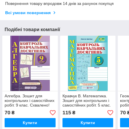
Повернення товару впродовж 14 днів за рахунок покупця
Всі умови повернення
Подібні товари компанії
Алгебра. Зошит для
Кравчук В. Математика.
Геом
контрольних і самостійних
Зошит для контрольних і
конт
робіт. 9 клас. Схвалено!
самостійних робіт. 5 клас.
робі
Схвалено!
70
115
70
₴
₴
Купити
Купити