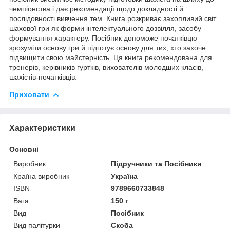
чемпіонства і дає рекомендації щодо докладності й
послідовності вивчення тем. Книга розкриває захопливий світ
шахової гри як форми інтелектуального дозвілля, засобу
формування характеру. Посібник допоможе початківцю
зрозуміти основу гри й підготує основу для тих, хто захоче
підвищити свою майстерність. Ця книга рекомендована для
тренерів, керівників гуртків, вихователів молодших класів,
шахістів-початківців.
Приховати
Характеристики
Основні
Виробник
Підручники та Посібники
Країна виробник
Україна
ISBN
9789660733848
Вага
150 г
Вид
Посібник
Вид палітурки
Скоба