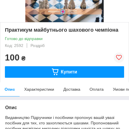
Практикум майбутнього шахового чемпіона
Готово до відправки
Код: 2592
Роздріб
100
₴
Купити
Опис
Характеристики
Доставка
Оплата
Умови п
Опис
Видавництво Підручники і посібники пропонує вашій увазі
посібник для тих, хто захоплюється шахами. Пропонований
посібник висвітлює методику підготовки шахіста на шляху до