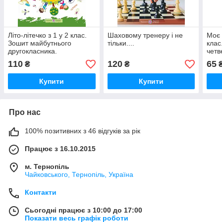
Літо-літечко з 1 у 2 клас.
Шаховому тренеру і не
Моє 
Зошит майбутнього
тільки....
клас
другокласника.
четв
"Інт
110
120
65
₴
₴
НУШ
Купити
Купити
Про нас
100% позитивних з 46 відгуків за рік
Працює з 16.10.2015
м. Тернопіль
Чайковського, Тернопіль, Україна
Контакти
Сьогодні працює з 10:00 до 17:00
Показати весь графік роботи