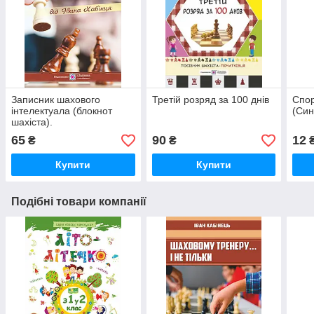
Записник шахового
Третій розряд за 100 днів
Спор
інтелектуала (блокнот
(Син
шахіста).
65
90
12
₴
₴
Купити
Купити
Подібні товари компанії