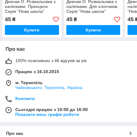
Демчак О. Розмальовка з
Демчак О. Розмальовка з
Демч
наліпками. Принцеси.
наліпками. Для хлопчиків.
налі
Серія "Нова школа"
Серія "Нова школа"
"Нов
45
45
45
₴
₴
Купити
Купити
Про нас
100% позитивних з 46 відгуків за рік
Працює з 16.10.2015
м. Тернопіль
Чайковського, Тернопіль, Україна
Контакти
Сьогодні працює з 10:00 до 16:00
Показати весь графік роботи
Про нас