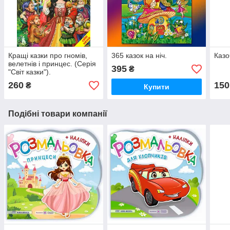
Кращі казки про гномів,
365 казок на ніч.
Казо
велетнів і принцес. (Серія
395
₴
"Світ казки").
260
150
₴
Купити
Подібні товари компанії