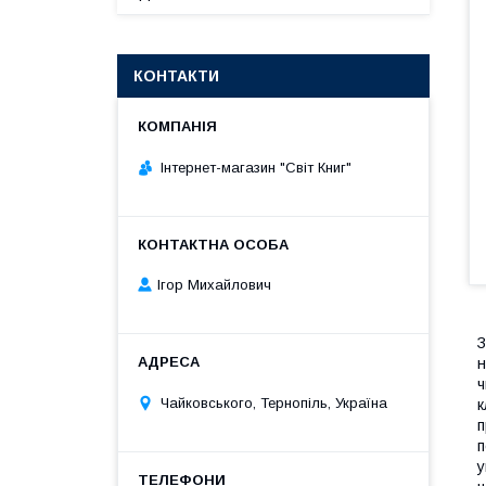
КОНТАКТИ
Інтернет-магазин "Світ Книг"
Ігор Михайлович
З
н
ч
Чайковського, Тернопіль, Україна
к
п
п
у