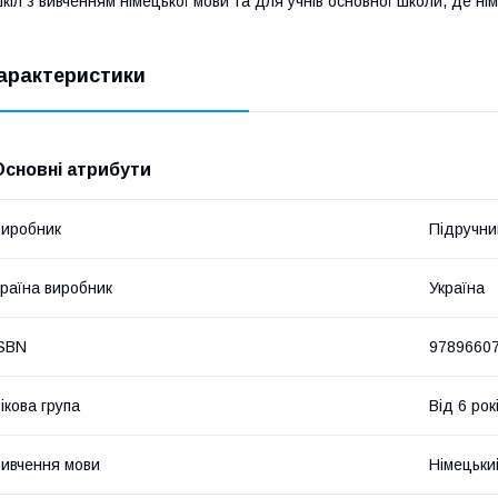
кіл з вивченням німецької мови та для учнів основної школи, де ні
арактеристики
Основні атрибути
иробник
Підручни
раїна виробник
Україна
SBN
9789660
ікова група
Від 6 рок
ивчення мови
Німецьки