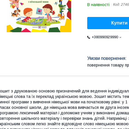
В наявності
Код:
2746
Купити
+380990929990
повернення товару п
ошит з друкованою основою призначений для ведення індивідуальн
імецькі слова та їх переклад українською мовою. Зошит містить т
инної програми з вивчення німецької мови на початковому рівні: у 1 
ласах основної школи, де німецька мова вивчається як друга іноз
рограмою лексичний матеріал і допоможе учням у виконанні домашн
овторення шкільного матеріалу і перевірки знань дітей. Наприкінці
країнським словом легко знайте відповідне слово німецькою мовою 