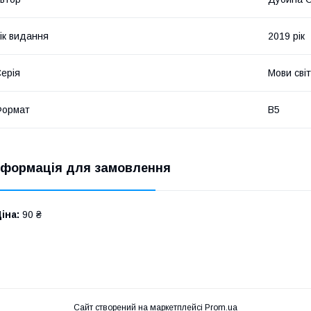
ік видання
2019 рік
ерія
Мови сві
Формат
В5
нформація для замовлення
іна:
90 ₴
Сайт створений на маркетплейсі
Prom.ua