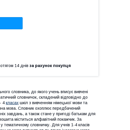
ротягом 14 днів
за рахунок покупця
ого словника, до якого учень вписує вивчені
ематичний словничок, складений відповідно до
- 4
класах
шкіл з вивченням німецької мови та
емна мова. Словник охоплює передбачений
іх завдань, а також стане у пригоді батькам для
 зошита міститься алфавітний покажчик. За
у тематичному словничку. Для учнів 1-4 класів